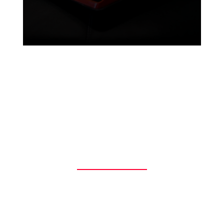
rédaction
agences de communication