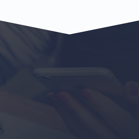
Saône
Dijon
Dole
Mâcon
Nevers